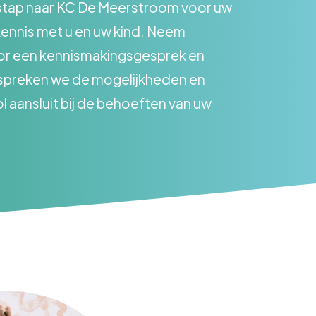
stap naar KC De Meerstroom voor uw
kennis met u en uw kind. Neem
or een kennismakingsgesprek en
spreken we de mogelijkheden en
l aansluit bij de behoeften van uw