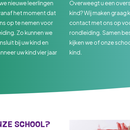
e nieuwe leerlingen
Overweegt u een over
 vanaf het moment dat
kind? Wij maken graag 
 ons op te nemen voor
contact met ons op vo
iding. Zo kunnen we
rondleiding. Samen be
luit bij uw kind en
kijken we of onze schoo
neer uw kind vier jaar
kind.
NZE SCHOOL?