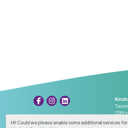
WERKEN BIJ
Kind
Tesse
1399 
0294 
Hi! Could we please enable some additional services fo
direc