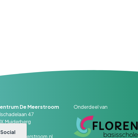
centrum De Meerstroom
Onderdeel van
lschadelaan 47
HX Muiderberg
- 26 34 75
r
Social
tie@kcdemeerstroom.nl