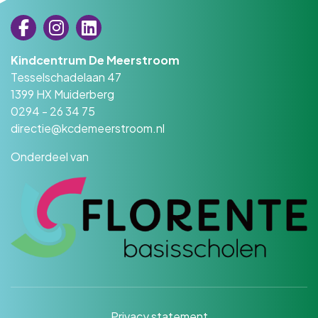
Kindcentrum De Meerstroom
Tesselschadelaan 47
1399 HX Muiderberg
0294 - 26 34 75
directie@kcdemeerstroom.nl
Onderdeel van
Privacy statement