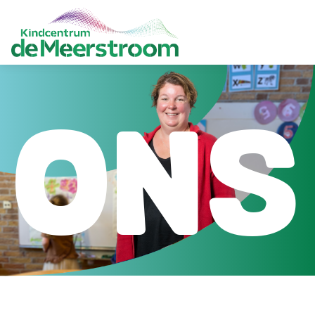
ONS
HOME
ONZE SCHOOL
AANMELDEN
PRAKTISCH
OUDERS
CONTACT